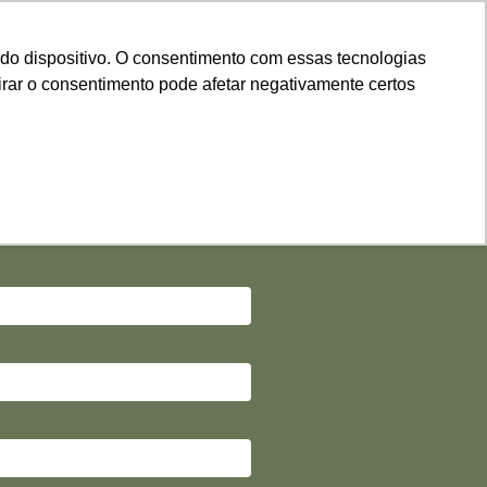
do dispositivo. O consentimento com essas tecnologias
irar o consentimento pode afetar negativamente certos
 seus dados abaixo:
 completos para não perder seu
material!