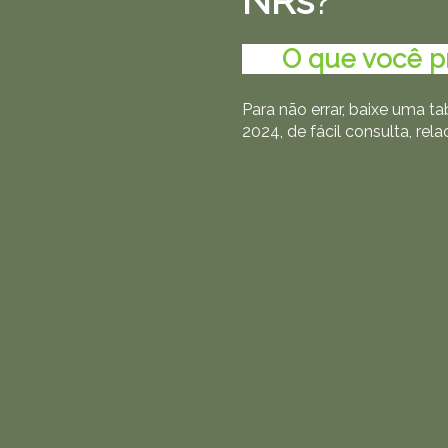
NRs
?
........
O que você p
Para não errar, baixe uma t
2024, de fácil consulta, re