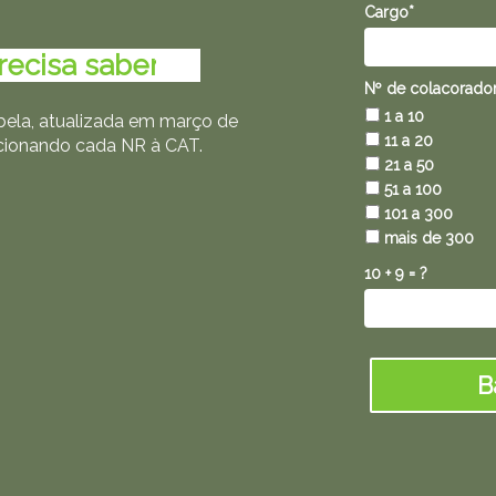
Cargo*
recisa saber
........
Nº de colacorado
1 a 10
abela, atualizada em março de
11 a 20
lacionando cada NR à CAT.
21 a 50
51 a 100
101 a 300
mais de 300
10 + 9 = ?
B