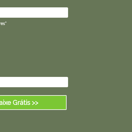
res*
aixe Grátis >>