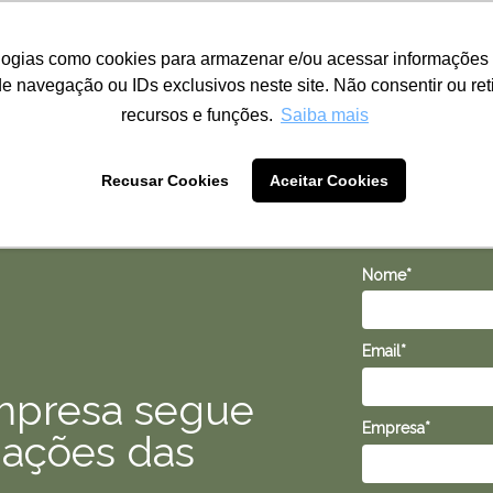
logias como cookies para armazenar e/ou acessar informações 
navegação ou IDs exclusivos neste site. Não consentir ou ret
recursos e funções.
Saiba mais
Preencha
Recusar Cookies
Aceitar Cookies
Utilize dados
Nome*
Email*
mpresa segue
Empresa*
nações das